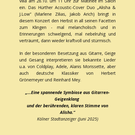
Villa am 26.10. um 11 Uhr zur Matineé im Salon
ein. Das Hürther Acoustic-Cover Duo „Alisha &
J.Low“ (Marlene Zilias, Jakob Arich) bringt in
diesem Konzert den Herbst in all seinen Facetten
zum Klingen - mal melancholisch und in
Erinnerungen schwelgend, mal nebelruhig und
verträumt, dann wieder kraftvoll und stürmisch.
In der besonderen Besetzung aus Gitarre, Geige
und Gesang interpretieren sie bekannte Lieder
u.a. von Coldplay, Adele, Alanis Morissette, aber
auch deutsche Klassiker von Herbert
Grönemeyer und Reinhard Mey.
„...Eine spannende Symbiose aus Gitarren-
Geigenklang
und der berührenden, klaren Stimme von
Alisha.“
Kölner Stadtanzeiger (Juni 2025)